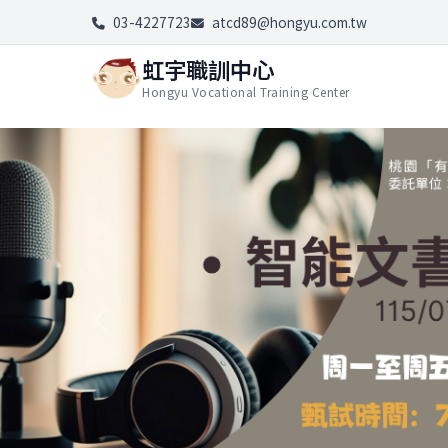
03-4227723
atcd89@hongyu.com.tw
虹宇職訓中心
Hongyu Vocational Training Center