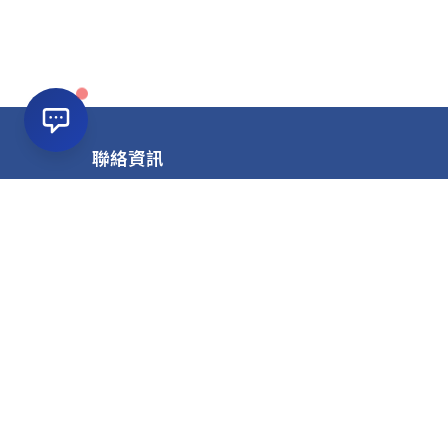
聯絡資訊
公司名稱：虹宇職訓中心
電話：(03)4227723
信箱：atcd89@hongyu.com.tw
地址：32041桃園市中壢區復興路46號12樓(兆豐銀行樓上
地