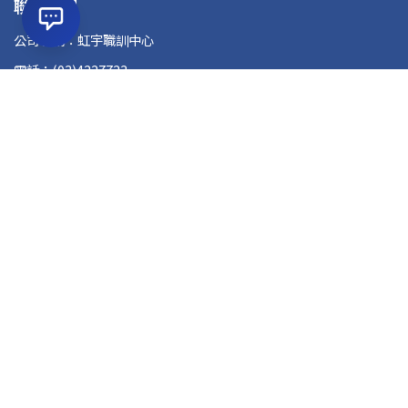
聯絡資訊
公司名稱：虹宇職訓中心
電話：(03)4227723
信箱：atcd89@hongyu.com.tw
地址：32041桃園市中壢區復興路46號12樓(兆豐銀行樓上)
課程資訊
就業養成課程
在職進修課程
教室租借
追蹤我們