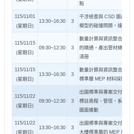
點
115/11/01
干涉檢查與
CSD
圖產出
13:30~16:30
3
模型的碰撞問題，達到「
(
星期日
)
數量計算與資訊整合：明
115/11/15
09:30~12:30
3
的精通，產出管材總長度
(
星期日
)
清冊
115/11/15
數量計算與資訊整合實作
13:30~16:30
3
標準層
MEP
材料採購建
(
星期日
)
出圖標準與專案交付：圖
115/11/22
09:30~12:30
3
標註高程、管徑、系統縮
(
星期日
)
圖面連動
115/11/22
出圖標準與專案交付實作
13:30~16:30
3
大樓標準層的
MEP
施工
(
星期日
)