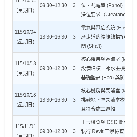
115/10/04
09:30~12:30
3
位、配電盤
(Panel)
、變
(
星期日
)
淨位要求（
Clearance
）
電氣與電信系統
(Electrica
115/10/04
13:30~16:30
3
層走道的複雜線槽排布，
(
星期日
)
間
(Shaft)
核心機房與泵浦室
(Machi
115/10/18
09:30~12:30
3
設備建模，冰水主機、冷
(
星期日
)
基礎墊高
(Pad)
與防震軟
核心機房與泵浦室
(Machi
115/10/18
13:30~16:30
3
挑戰地下室泵浦室模型，
(
星期日
)
且符合施工邏輯
干涉檢查與
CSD
圖產出
115/11/01
09:30~12:30
3
執行
Revit
干涉檢查，判
(
星期日
)