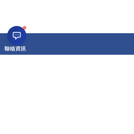
聯絡資訊
公司名稱：虹宇職訓中心
電話：(03)4227723
信箱：atcd89@hongyu.com.tw
地址：32041桃園市中壢區復興路46號12樓(兆豐銀行樓上)
課程資訊
就業養成課程
在職進修課程