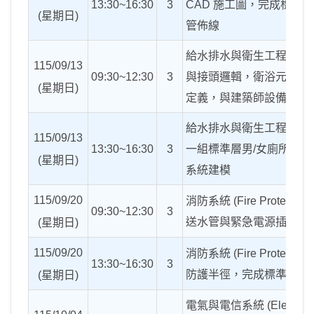
13:30~16:30
3
CAD
施工圖，完成標準辦
(
星期日
)
管佈線
給水排水與衛生工程
(Plu
115/09/13
09:30~12:30
3
與接頭邏輯，衛浴元件的
(
星期日
)
定義，與建築師設備的取
給水排水與衛生工程
(Plu
115/09/13
13:30~16:30
3
一組標準層男
/
女廁所的完
(
星期日
)
系統建模
115/09/20
消防系統
(Fire Protection)
09:30~12:30
3
送水管與緊急電源插座的
(
星期日
)
115/09/20
消防系統
(Fire Protection)
13:30~16:30
3
防護半徑，完成標準辦公
(
星期日
)
電氣與電信系統
(Electrica