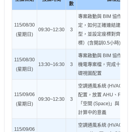
數
專案啟動與
BIM
協作架構
115/08/30
定，如何正確連結建築
(A
09:30~12:30
3
型，並設定座標對齊（內
(
星期日
)
標）
(
含開訓
0.5
小時
)
專案啟動與
BIM
協作架構
115/08/30
13:30~16:30
3
機電專案檔，完成十層辦
(
星期日
)
礎視圖配置
空調通風系統
(HVAC)
深
115/09/06
配置，放置
AHU
、
FCU
09:30~12:30
3
「空間
(Space)
」與「區
(
星期日
)
計算中的意義
空調通風系統
(HVAC)
深
115/09/06